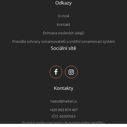
Odkazy
O mně
Kontakt
Ochrana osobních údajů
Pravidla ochrany oznamovatelů a vnitřní oznamovací systém
Sociální sítě
Kontakty
heitel@heitel.cz
+420 603 819 467
IČO: 60309563
Fyzická osoba zapsaná v živnostenském rejstříku