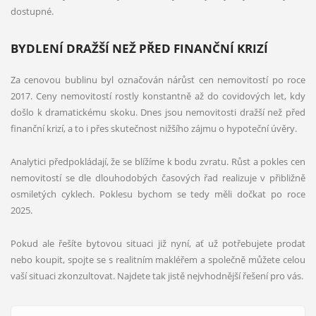
dostupné.
BYDLENÍ DRAŽŠÍ NEŽ PŘED FINANČNÍ KRIZÍ
Za cenovou bublinu byl označován nárůst cen nemovitostí po roce
2017. Ceny nemovitostí rostly konstantně až do covidových let, kdy
došlo k dramatickému skoku. Dnes jsou nemovitosti dražší než před
finanční krizí, a to i přes skutečnost nižšího zájmu o hypoteční úvěry.
Analytici předpokládají, že se blížíme k bodu zvratu. Růst a pokles cen
nemovitostí se dle dlouhodobých časových řad realizuje v přibližně
osmiletých cyklech. Poklesu bychom se tedy měli dočkat po roce
2025.
Pokud ale řešíte bytovou situaci již nyní, ať už potřebujete prodat
nebo koupit, spojte se s realitním makléřem a společně můžete celou
vaší situaci zkonzultovat. Najdete tak jistě nejvhodnější řešení pro vás.