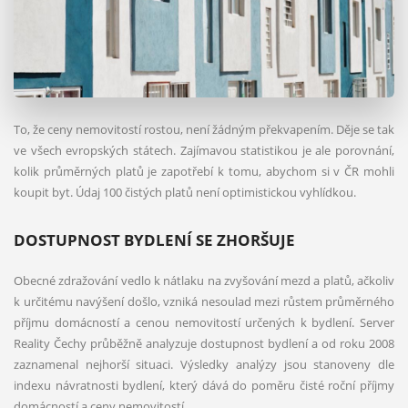
To, že ceny nemovitostí rostou, není žádným překvapením. Děje se tak
ve všech evropských státech. Zajímavou statistikou je ale porovnání,
kolik průměrných platů je zapotřebí k tomu, abychom si v ČR mohli
koupit byt. Údaj 100 čistých platů není optimistickou vyhlídkou.
DOSTUPNOST BYDLENÍ SE ZHORŠUJE
Obecné zdražování vedlo k nátlaku na zvyšování mezd a platů, ačkoliv
k určitému navýšení došlo, vzniká nesoulad mezi růstem průměrného
příjmu domácností a cenou nemovitostí určených k bydlení. Server
Reality Čechy průběžně analyzuje dostupnost bydlení a od roku 2008
zaznamenal nejhorší situaci. Výsledky analýzy jsou stanoveny dle
indexu návratnosti bydlení, který dává do poměru čisté roční příjmy
domácností a ceny nemovitostí.