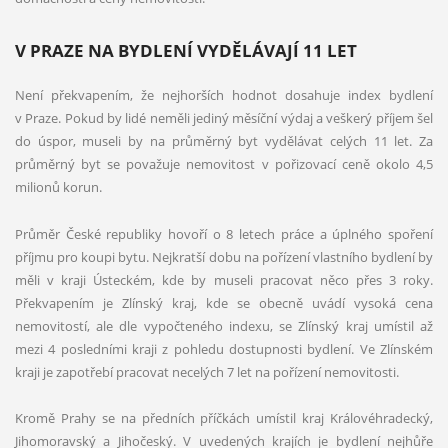
V PRAZE NA BYDLENÍ VYDĚLÁVAJÍ 11 LET
Není překvapením, že nejhorších hodnot dosahuje index bydlení
v Praze. Pokud by lidé neměli jediný měsíční výdaj a veškerý příjem šel
do úspor, museli by na průměrný byt vydělávat celých 11 let. Za
průměrný byt se považuje nemovitost v pořizovací ceně okolo 4,5
milionů korun.
Průměr České republiky hovoří o 8 letech práce a úplného spoření
příjmu pro koupi bytu. Nejkratší dobu na pořízení vlastního bydlení by
měli v kraji Ústeckém, kde by museli pracovat něco přes 3 roky.
Překvapením je Zlínský kraj, kde se obecně uvádí vysoká cena
nemovitostí, ale dle vypočteného indexu, se Zlínský kraj umístil až
mezi 4 posledními kraji z pohledu dostupnosti bydlení. Ve Zlínském
kraji je zapotřebí pracovat necelých 7 let na pořízení nemovitosti.
Kromě Prahy se na předních příčkách umístil kraj Královéhradecký,
Jihomoravský a Jihočeský. V uvedených krajích je bydlení nejhůře