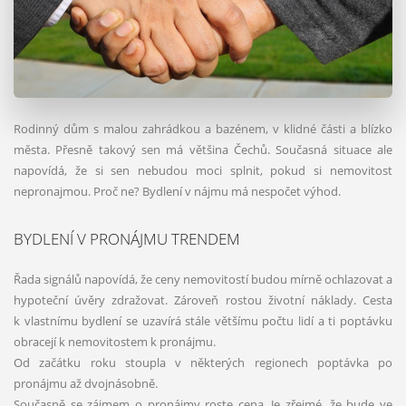
Rodinný dům s malou zahrádkou a bazénem, v klidné části a blízko
města. Přesně takový sen má většina Čechů. Současná situace ale
napovídá, že si sen nebudou moci splnit, pokud si nemovitost
nepronajmou. Proč ne? Bydlení v nájmu má nespočet výhod.
BYDLENÍ V PRONÁJMU TRENDEM
Řada signálů napovídá, že ceny nemovitostí budou mírně ochlazovat a
hypoteční úvěry zdražovat. Zároveň rostou životní náklady. Cesta
k vlastnímu bydlení se uzavírá stále většímu počtu lidí a ti poptávku
obracejí k nemovitostem k pronájmu.
Od začátku roku stoupla v některých regionech poptávka po
pronájmu až dvojnásobně.
Současně se zájmem o pronájmy roste cena. Je zřejmé, že bude ve