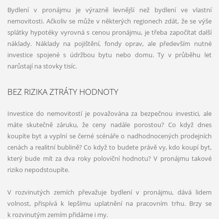
Bydlení v pronájmu je výrazně levnější než bydlení ve vlastní
nemovitosti. Ačkoliv se může v některých regionech zdát, že se výše
splátky hypotéky vyrovná s cenou pronájmu, je třeba započítat další
náklady. Náklady na pojištění, fondy oprav, ale především nutné
investice spojené s údržbou bytu nebo domu. Ty v průběhu let
narůstají na stovky tisíc.
BEZ RIZIKA ZTRÁTY HODNOTY
Investice do nemovitostí je považována za bezpečnou investici, ale
máte skutečně záruku, že ceny nadále porostou? Co když dnes
koupíte byt a vyplní se černé scénáře o nadhodnocených prodejních
cenách a realitní bublině? Co když to budete právě vy, kdo koupí byt,
který bude mít za dva roky poloviční hodnotu? V pronájmu takové
riziko nepodstoupíte.
V rozvinutých zemích převažuje bydlení v pronájmu, dává lidem
volnost, přispívá k lepšímu uplatnění na pracovním trhu. Brzy se
k rozvinutým zemím přidáme i my.