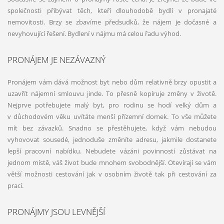
společnosti přibývat těch, kteří dlouhodobě bydlí v pronajaté
nemovitosti. Brzy se zbavíme předsudků, že nájem je dočasné a
nevyhovující řešení. Bydlení v nájmu má celou řadu výhod.
PRONÁJEM JE NEZÁVAZNÝ
Pronájem vám dává možnost byt nebo dům relativně brzy opustit a
uzavřít nájemní smlouvu jinde. To přesně kopíruje změny v životě.
Nejprve potřebujete malý byt, pro rodinu se hodí velký dům a
v důchodovém věku uvítáte menší přízemní domek. To vše můžete
mít bez závazků. Snadno se přestěhujete, když vám nebudou
vyhovovat sousedé, jednoduše změníte adresu, jakmile dostanete
lepší pracovní nabídku. Nebudete vázáni povinností zůstávat na
jednom místě, váš život bude mnohem svobodnější. Otevírají se vám
větší možnosti cestování jak v osobním životě tak při cestování za
prací.
PRONÁJMY JSOU LEVNĚJŠÍ