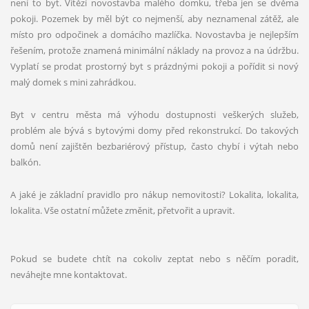
není to byt. Vítězí novostavba malého domku, třeba jen se dvěma
pokoji. Pozemek by měl být co nejmenší, aby neznamenal zátěž, ale
místo pro odpočinek a domácího mazlíčka. Novostavba je nejlepším
řešením, protože znamená minimální náklady na provoz a na údržbu.
Vyplatí se prodat prostorný byt s prázdnými pokoji a pořídit si nový
malý domek s mini zahrádkou.
Byt v centru města má výhodu dostupnosti veškerých služeb,
problém ale bývá s bytovými domy před rekonstrukcí. Do takových
domů není zajištěn bezbariérový přístup, často chybí i výtah nebo
balkón.
A jaké je základní pravidlo pro nákup nemovitosti? Lokalita, lokalita,
lokalita. Vše ostatní můžete změnit, přetvořit a upravit.
Pokud se budete chtít na cokoliv zeptat nebo s něčím poradit,
neváhejte mne kontaktovat.