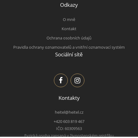
Odkazy
O mně
Kontakt
Ochrana osobních údajů
Pravidla ochrany oznamovatelů a vnitřní oznamovací systém
Sociální sítě
Kontakty
heitel@heitel.cz
+420 603 819 467
IČO: 60309563
Fyzická osoba zapsaná v živnostenském rejstříku