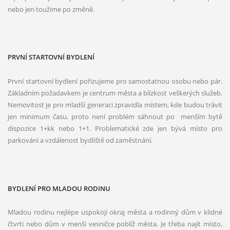
nebo jen toužíme po změně.
PRVNÍ STARTOVNÍ BYDLENÍ
První startovní bydlení pořizujeme pro samostatnou osobu nebo pár.
Základním požadavkem je centrum města a blízkost veškerých služeb.
Nemovitost je pro mladší generaci zpravidla místem, kde budou trávit
jen minimum času, proto není problém sáhnout po menším bytě
dispozice 1+kk nebo 1+1. Problematické zde jen bývá místo pro
parkování a vzdálenost bydliště od zaměstnání.
BYDLENÍ PRO MLADOU RODINU
Mladou rodinu nejlépe uspokojí okraj města a rodinný dům v klidné
čtvrti nebo dům v menší vesničce poblíž města. Je třeba najít místo,