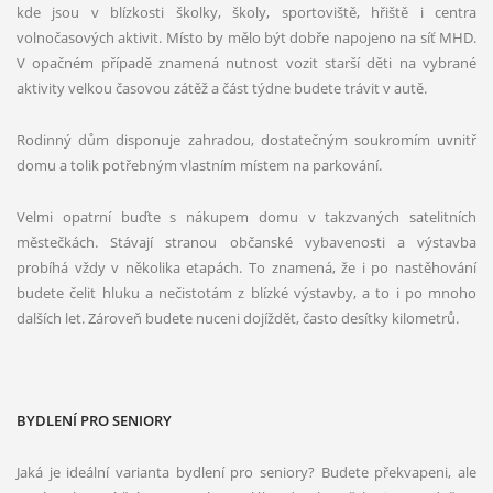
kde jsou v blízkosti školky, školy, sportoviště, hřiště i centra
volnočasových aktivit. Místo by mělo být dobře napojeno na síť MHD.
V opačném případě znamená nutnost vozit starší děti na vybrané
aktivity velkou časovou zátěž a část týdne budete trávit v autě.
Rodinný dům disponuje zahradou, dostatečným soukromím uvnitř
domu a tolik potřebným vlastním místem na parkování.
Velmi opatrní buďte s nákupem domu v takzvaných satelitních
městečkách. Stávají stranou občanské vybavenosti a výstavba
probíhá vždy v několika etapách. To znamená, že i po nastěhování
budete čelit hluku a nečistotám z blízké výstavby, a to i po mnoho
dalších let. Zároveň budete nuceni dojíždět, často desítky kilometrů.
BYDLENÍ PRO SENIORY
Jaká je ideální varianta bydlení pro seniory? Budete překvapeni, ale