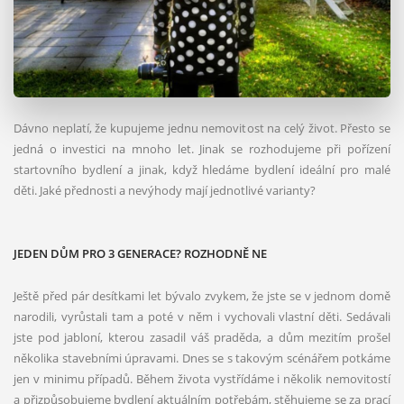
Dávno neplatí, že kupujeme jednu nemovitost na celý život. Přesto se
jedná o investici na mnoho let. Jinak se rozhodujeme při pořízení
startovního bydlení a jinak, když hledáme bydlení ideální pro malé
děti. Jaké přednosti a nevýhody mají jednotlivé varianty?
JEDEN DŮM PRO 3 GENERACE? ROZHODNĚ NE
Ještě před pár desítkami let bývalo zvykem, že jste se v jednom domě
narodili, vyrůstali tam a poté v něm i vychovali vlastní děti. Sedávali
jste pod jabloní, kterou zasadil váš praděda, a dům mezitím prošel
několika stavebními úpravami. Dnes se s takovým scénářem potkáme
jen v minimu případů. Během života vystřídáme i několik nemovitostí
a přizpůsobujeme bydlení aktuálním potřebám, stěhujeme se za prací