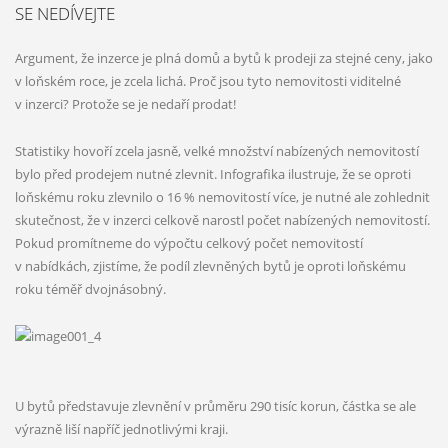
SE NEDÍVEJTE
Argument, že inzerce je plná domů a bytů k prodeji za stejné ceny, jako
v loňském roce, je zcela lichá. Proč jsou tyto nemovitosti viditelné
v inzerci? Protože se je nedaří prodat!
Statistiky hovoří zcela jasně, velké množství nabízených nemovitostí
bylo před prodejem nutné zlevnit. Infografika ilustruje, že se oproti
loňskému roku zlevnilo o 16 % nemovitostí více, je nutné ale zohlednit
skutečnost, že v inzerci celkově narostl počet nabízených nemovitostí.
Pokud promítneme do výpočtu celkový počet nemovitostí
v nabídkách, zjistíme, že podíl zlevněných bytů je oproti loňskému
roku téměř dvojnásobný.
U bytů představuje zlevnění v průměru 290 tisíc korun, částka se ale
výrazně liší napříč jednotlivými kraji.