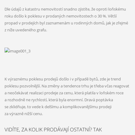
Dle údajů z katastru nemovitostí snadno zjistíte, že oproti loňskému
roku došlo k poklesu v prodaných nemovitostech o 30 %. Větší
propad v prodejích byl zaznamenám u rodinných domů, jak je zřejmé
z níže uvedeného grafu.
K výraznému poklesu prodejů došlo i v případě bytů, zde je trend
poklesu pozvolnější. Na změny a tendence trhu je třeba včas reagovat
a neočekávat realizaci prodeje za cenu, která platila v loňském roce
a rozhodně ne rychlostí, která byla enormní. Dravá poptávka
se zklidňuje, to vede k delšímu a komplikovanějšímu prodeji
za výrazně nižší cenu.
VIDÍTE, ZA KOLIK PRODÁVAJÍ OSTATNÍ? TAK