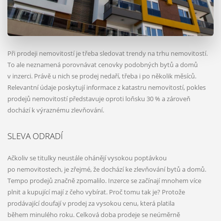
Při prodeji nemovitostí je třeba sledovat trendy na trhu nemovitostí.
To ale neznamená porovnávat cenovky podobných bytů a domů
v inzerci. Právě u nich se prodej nedaří, třeba i po několik měsíců.
Relevantní údaje poskytují informace z katastru nemovitostí, pokles
prodejů nemovitostí představuje oproti loňsku 30 % a zároveň
dochází k výraznému zlevňování.
SLEVA ODRADÍ
Ačkoliv se titulky neustále ohánějí vysokou poptávkou
po nemovitostech, je zřejmé, že dochází ke zlevňování bytů a domů.
Tempo prodejů značně zpomalilo. Inzerce se začínají mnohem více
plnit a kupující mají z čeho vybírat. Proč tomu tak je? Protože
prodávající doufají v prodej za vysokou cenu, která platila
během minulého roku. Celková doba prodeje se neúměrně