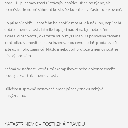
prodlužuje, nemovitosti zůstávají v nabídce už ne po týdny, ale
po měsíce. Je nutné sáhnout ke slevě z kupní ceny, často i opakovaně.
Co působí dobře u spotřebního zboží a motivuje k nákupu, nepůsobí
dobře u nemovitostí. Jakmile kupující narazí na byt nebo dům
s klesající cenovkou, okamžitě mu v mysli rozbliká pomyslná červená
kontrolka. Nemovitost se za inzerovanou cenu nedaří prodat, vidělo ji
jistě už mnoho zájemců. Nikdo ji nekoupil, protože u nemovitosti je
nějaký problém.
Známá skutečnost, která umí zkomplikovat nebo dokonce zmařit
prodej u kvalitních nemovitostí.
Důležitost správně nastavené prodejní ceny znovu nabývá
na významu.
KATASTR NEMOVITOSTÍ ZNÁ PRAVDU