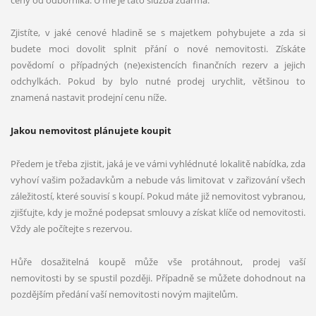
Zjistíte, v jaké cenové hladině se s majetkem pohybujete a zda si
budete moci dovolit splnit přání o nové nemovitosti. Získáte
povědomí o případných (ne)existencích finančních rezerv a jejich
odchylkách. Pokud by bylo nutné prodej urychlit, většinou to
znamená nastavit prodejní cenu níže.
Jakou nemovitost plánujete koupit
Předem je třeba zjistit, jaká je ve vámi vyhlédnuté lokalitě nabídka, zda
vyhoví vašim požadavkům a nebude vás limitovat v zařizování všech
záležitostí, které souvisí s koupí. Pokud máte již nemovitost vybranou,
zjišťujte, kdy je možné podepsat smlouvy a získat klíče od nemovitosti.
Vždy ale počítejte s rezervou.
Hůře dosažitelná koupě může vše protáhnout, prodej vaší
nemovitosti by se spustil později. Případně se můžete dohodnout na
pozdějším předání vaší nemovitosti novým majitelům.