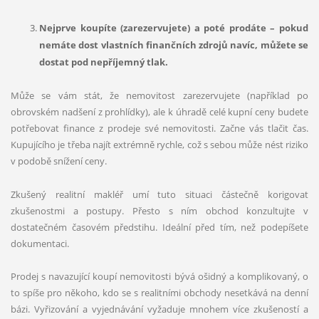
Nejprve koupíte (zarezervujete) a pot
é
prodáte – pokud
nemáte dost vlastní
ch finan
čních zdrojů navíc, můžete se
dostat pod nepříjemný tlak.
Může se vám stát, že nemovitost zarezervujete (například po
obrovském nadšení z prohlídky), ale k úhradě celé kupní ceny budete
potřebovat finance z prodeje své nemovitosti. Začne vás tlačit čas.
Kupujícího je třeba najít extrémně rychle, což s sebou může nést riziko
v podobě snížení ceny.
Zkušený realitní makléř umí tuto situaci částečně korigovat
zkušenostmi a postupy. Přesto s ním obchod konzultujte v
dostatečném časovém předstihu. Ideální před tím, než podepíšete
dokumentaci.
Prodej s navazující koupí nemovitosti bývá ošidný a komplikovaný, o
to spíše pro někoho, kdo se s realitními obchody nesetkává na denní
bázi. Vyřizování a vyjednávání vyžaduje mnohem více zkušeností a