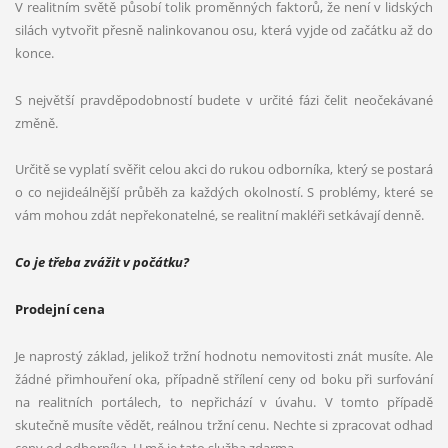
V realitním světě působí tolik proměnných faktorů, že není v lidských
silách vytvořit přesně nalinkovanou osu, která vyjde od začátku až do
konce.
S největší pravděpodobností budete v určité fázi čelit neočekávané
změně.
Určitě se vyplatí svěřit celou akci do rukou odborníka, který se postará
o co nejideálnější průběh za každých okolností. S problémy, které se
vám mohou zdát nepřekonatelné, se realitní makléři setkávají denně.
Co je třeba zvážit v počá
tku?
Prodejní
cena
Je naprostý základ, jelikož tržní hodnotu nemovitosti znát musíte. Ale
žádné přimhouření oka, případně střílení ceny od boku při surfování
na realitních portálech, to nepřichází v úvahu. V tomto případě
skutečně musíte vědět, reálnou tržní cenu. Nechte si zpracovat odhad
ceny od odborníka. U mě je tato služba zdarma.