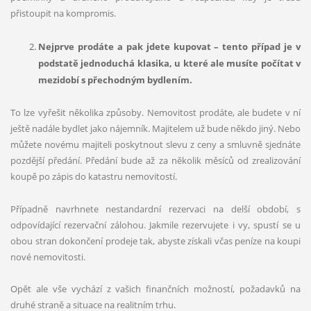
přistoupit na kompromis.
Nejprve prodáte a pak jdete kupovat –
tento p
řípad je v
podstatě jednoduchá klasika, u kter
é
ale musíte počítat v
mezidobí
s p
řechodným bydlením.
To lze vyřešit několika způsoby. Nemovitost prodáte, ale budete v ní
ještě nadále bydlet jako nájemník. Majitelem už bude někdo jiný. Nebo
můžete novému majiteli poskytnout slevu z ceny a smluvně sjednáte
pozdější předání. Předání bude až za několik měsíců od zrealizování
koupě po zápis do katastru nemovitostí.
Případně navrhnete nestandardní rezervaci na delší období, s
odpovídající rezervační zálohou. Jakmile rezervujete i vy, spustí se u
obou stran dokončení prodeje tak, abyste získali včas peníze na koupi
nové nemovitosti.
Opět ale vše vychází z vašich finančních možností, požadavků na
druhé straně a situace na realitním trhu.