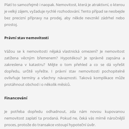
Platí to samozřejmě i naopak. Nemovitost, která je atraktivní, o kterou
je velký zájem, vyžaduje rychlé rozhodování. Tento případ se neobejde
bez precizní přípravy na prodej, aby někde nevznikl zádrhel nebo
prostoj.
Právní stav nemovitosti
Vážou se k nemovitosti nějaká vlastnická omezení? Je nemovitost
zatížena věcným břemenem? Hypotékou? Je správně zapsána a
zakreslena v katastru? Mějte o tom přehled a co se dá vyřešit
dopředu, určitě vyřešte. I právní stav nemovitosti pochopitelně
ovlivňuje termíny a všechny návaznosti. Taková komplikace může
protáhnout obchod i o několik měsíců.
Financování
Je potřeba dopředu odhadnout, zda nám novou kupovanou
nemovitost zaplatí ta prodaná. Pokud ne, čeká vás mírně náročnější
proces, protože do transakce vstoupí hypoteční úvěr.