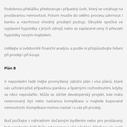
Podobnou překážku představuje i případný úvěr, který se vztahuje na
prodávanou nemovitost. Potom musíte do celého procesu zahrnout i
banku a navrhnout vhodný prodejní postup. Obvykle spočívá ve
vyplacení hypotéky z jiných zdrojů nebo ze zaplacené ceny či převzetí
hypotéky novým majitelem.
Udělejte si svědomitě finanční analýzu a podle ní přizpůsobujte řešení
při prodeji i při koupi.
Plán B
V neposlední řadě mějte promyšlený záložní plán i více plánů, které
vás uchrání před případnou panikou a špatnými rozhodnutími, kdyby
se něco nepodařilo. Může se zdržet developerský projekt, kde máte
rezervovaný byt nebo nastanou komplikace u majitele kupované
nemovitosti. Komplikace mohou nastat i u vás při prodeji.
Buď počítejte s náhradním dočasným bydlením nebo pro prodávaný