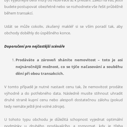
byt vyjednejte delší lhůty od rezervace až k předání. Záleží na vás, jestli
budete postupovat obezřetně nebo se rozhodnete vše řešit průběžně
během transakcí.
Udát se může cokoliv, zkušený makléř si se vším poradí tak, aby
obchody doběhly do úspěšného konce.
Doporučení pro nejčastější
sc
é
náře
Prodáváte a zároveň
sh
áníte nemovitost – toto je asi
nejnáročnější možnost, co se týče načasování a souběhu
dění při obou transakcích.
V tomto případě je nutné nastavit cenu tak, že nemovitost prodáte
výhodně a do potřebného data. Následně musíte stihnout uhradit
druhé straně kupní cenu nebo alespoň dostatečnou zálohu (pokud
tedy nemáte ještě jiné volné zdroje).
U tohoto typu obchodu je důležitá schopnost vyjednat optimální
podmínky u druhého prodávajícího a rozpoznat, kdy je třeba