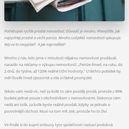
Potřebujete rychle prodat nemovitost. Důvodů je mnoho. Přemýšlíte, jak
nejrychleji prodat a utržit peníze. Mnoho subjektů nemovitosti vykupuje.
Kdy se to nevyplatí?
A jak neprodělat?
Mnoho z nás, kdo jsme v minulosti nějakou nemovitost prodávali,
narazilo na reklamy o výkupu nemovitostí. „Peníze ihned, na ruku, do
2 dnů, do týdne, až 120% reálné tržní hodnoty.“ U těchto pobídek by
měl člověk hned zpozornit a vše si řádně promyslet.
Nikdo vám nedá víc, než za kolik to sám později prodá, protože z 99%
budete jednat pouze s obchodníkem s nemovitostmi. Dokonce vám
nedá ani tolik, za kolik byste reálně prodali, kdyby se jednalo o
pozvolnější obchod. Musí na tom mít zisk, protože ho to živí.
Ve finále si do kupní smlouvy tyto společnosti nastaví podobná