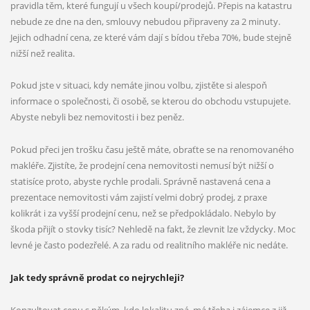
pravidla těm, které fungují u všech koupí/prodejů. Přepis na katastru
nebude ze dne na den, smlouvy nebudou připraveny za 2 minuty.
Jejich odhadní cena, ze které vám dají s bídou třeba 70%, bude stejně
nižší než realita.
Pokud jste v situaci, kdy nemáte jinou volbu, zjistěte si alespoň
informace o společnosti, či osobě, se kterou do obchodu vstupujete.
Abyste nebyli bez nemovitosti i bez peněz.
Pokud přeci jen trošku času ještě máte, obraťte se na renomovaného
makléře. Zjistíte, že prodejní cena nemovitosti nemusí být nižší o
statisíce proto, abyste rychle prodali. Správně nastavená cena a
prezentace nemovitosti vám zajistí velmi dobrý prodej, z praxe
kolikrát i za vyšší prodejní cenu, než se předpokládalo. Nebylo by
škoda přijít o stovky tisíc? Nehledě na fakt, že zlevnit lze vždycky. Moc
levné je často podezřelé. A za radu od realitního makléře nic nedáte.
Jak tedy správně prodat co nejrychleji?
Konzultovat cenu s někým, kdo lokalitu zná, má třeba i zájemce z již